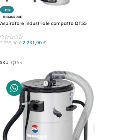
-34%
BIEMMEDUE
Aspiratore industriale compatto QT55
2.231,00
€
3.355,00
€
Aggiungi Al Carrello
SKU:
QT55