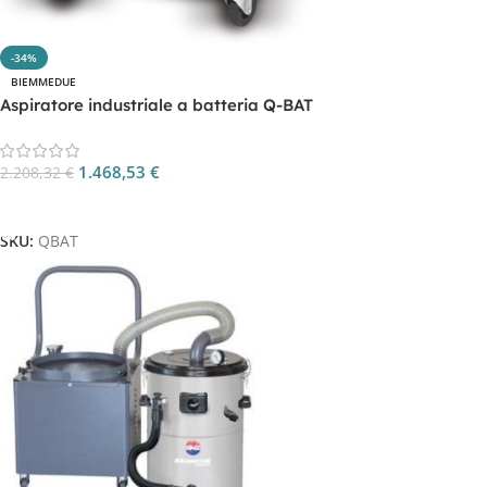
-34%
BIEMMEDUE
Aspiratore industriale a batteria Q-BAT
1.468,53
€
2.208,32
€
Aggiungi Al Carrello
SKU:
QBAT