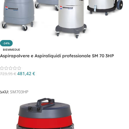
-34%
BIEMMEDUE
Aspirapolvere e Aspiraliquidi professionale SM 70 3HP
481,42
€
723,95
€
Aggiungi Al Carrello
SKU:
SM703HP