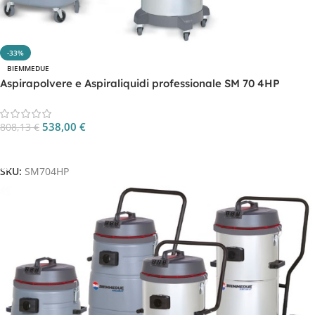
-33%
BIEMMEDUE
Aspirapolvere e Aspiraliquidi professionale SM 70 4HP
538,00
€
808,13
€
Aggiungi Al Carrello
SKU:
SM704HP