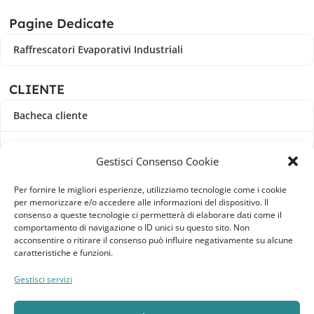
Pagine Dedicate
Raffrescatori Evaporativi Industriali
CLIENTE
Bacheca cliente
Ordini
Gestisci Consenso Cookie
Download
Per fornire le migliori esperienze, utilizziamo tecnologie come i cookie
per memorizzare e/o accedere alle informazioni del dispositivo. Il
Indirizzi
consenso a queste tecnologie ci permetterà di elaborare dati come il
comportamento di navigazione o ID unici su questo sito. Non
acconsentire o ritirare il consenso può influire negativamente su alcune
Metodi di pagamento
caratteristiche e funzioni.
Dettagli account
Gestisci servizi
Lista dei desideri