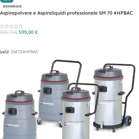
BIEMMEDUE
Aspirapolvere e Aspiraliquidi professionale SM 70 4HPBAC
599,00
€
900,73
€
Aggiungi Al Carrello
SKU:
SM704HPBAC