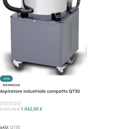
-33%
BIEMMEDUE
Aspiratore industriale compatto QT30
1.942,00
€
2.919,70
€
Aggiungi Al Carrello
SKU:
QT30