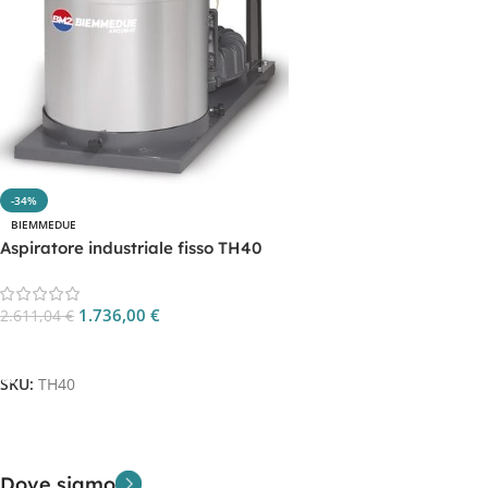
-34%
BIEMMEDUE
Aspiratore industriale fisso TH40
1.736,00
€
2.611,04
€
Aggiungi Al Carrello
SKU:
TH40
Dove siamo