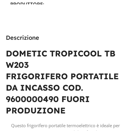
PRODUTTORE
Dometic
Dometic
TECNOLOGIA
TECNOLOGIA
Descrizione
COMPRESSORE
COMPRESSORE
DOMETIC TROPICOOL TB
TENSIONE IN VOLT
W203
TENSIONE IN VOLT
FRIGORIFERO PORTATILE
12V
12V
DA INCASSO
COD.
9600000490 FUORI
PRODUZIONE
Questo frigorifero portatile termoelettrico è ideale per