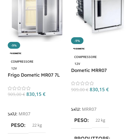
-9%
-9%
COMPRESSORE
COMPRESSORE
12V
12V
Dometic MRR07
Frigo Dometic MR07 7L
Frigorifero Compatto 7L
12V acciaio inox con
Acciaio Inox
display digitale
830,15
€
909,00
€
830,15
€
909,00
€
Aggiungi Al Carrello
Aggiungi Al Carrello
SKU:
MRR07
SKU:
MR07
PESO
22 kg
PESO
22 kg
PRODUTTORE