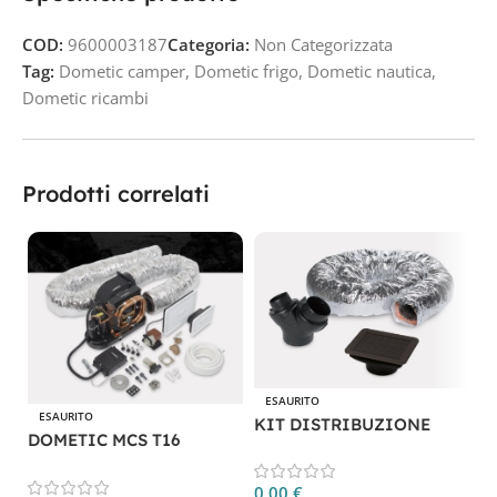
COD:
9600003187
Categoria:
Non Categorizzata
Tag:
Dometic camper
,
Dometic frigo
,
Dometic nautica
,
Dometic ricambi
Prodotti correlati
ESAURITO
ESAURITO
KIT DISTRIBUZIONE
DOMETIC MCS T16
ARIA PER DOMETIC MCS
0,00
€