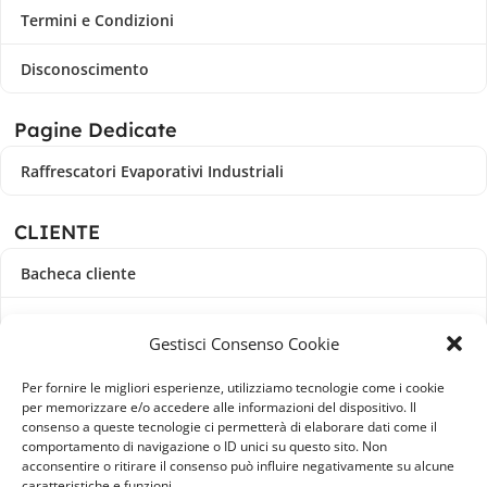
Termini e Condizioni
Disconoscimento
Pagine Dedicate
Raffrescatori Evaporativi Industriali
CLIENTE
Bacheca cliente
Ordini
Gestisci Consenso Cookie
Download
Per fornire le migliori esperienze, utilizziamo tecnologie come i cookie
per memorizzare e/o accedere alle informazioni del dispositivo. Il
Indirizzi
consenso a queste tecnologie ci permetterà di elaborare dati come il
comportamento di navigazione o ID unici su questo sito. Non
acconsentire o ritirare il consenso può influire negativamente su alcune
Metodi di pagamento
caratteristiche e funzioni.