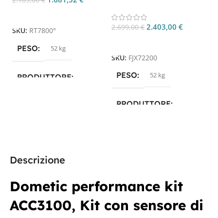
2.109,00
€
A
FreshJet FJX7 2200 CP.
Aggiungi Al Carrello
6
FJX72200
2.403,00
€
2.699,00
€
SKU:
RT7800°
Aggiungi Al Carrello
S
PESO
52 kg
SKU:
FJX72200
PESO
52 kg
PRODUTTORE
Dometic
PRODUTTORE
Dometic
Descrizione
Dometic performance kit
ACC3100, Kit con sensore di