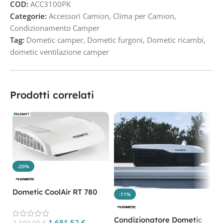
COD:
ACC3100PK
Categorie:
Accessori Camion
,
Clima per Camion
,
Condizionamento Camper
Tag:
Dometic camper
,
Dometic furgoni
,
Dometic ricambi
,
dometic ventilazione camper
Prodotti correlati
-20%
Dometic CoolAir RT 780
-11%
CP. RT780
D
ve
Condizionatore Dometic
1.681,52
€