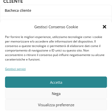
CLIENTE
Bacheca cliente
Ordini
Gestisci Consenso Cookie
Download
Per fornire le migliori esperienze, utilizziamo tecnologie come i cookie
per memorizzare e/o accedere alle informazioni del dispositivo. Il
Indirizzi
consenso a queste tecnologie ci permetterà di elaborare dati come il
comportamento di navigazione o ID unici su questo sito. Non
acconsentire o ritirare il consenso può influire negativamente su alcune
Metodi di pagamento
caratteristiche e funzioni.
Dettagli account
Gestisci servizi
Lista dei desideri
Accetta
Nega
Elebatt.it © 2023
Realizzato da
Kingart.it
.
Visualizza preferenze