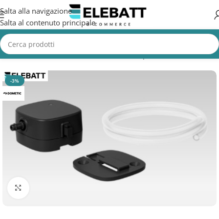
Salta alla navigazione
Salta al contenuto principale
Home
/
CAMION
/
Accessori Camion
/
Clima per Camion
-3%
Clicca per ingrandire