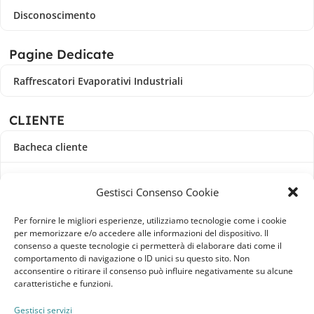
Disconoscimento
Pagine Dedicate
Raffrescatori Evaporativi Industriali
CLIENTE
Bacheca cliente
Ordini
Gestisci Consenso Cookie
Download
Per fornire le migliori esperienze, utilizziamo tecnologie come i cookie
per memorizzare e/o accedere alle informazioni del dispositivo. Il
Indirizzi
consenso a queste tecnologie ci permetterà di elaborare dati come il
comportamento di navigazione o ID unici su questo sito. Non
acconsentire o ritirare il consenso può influire negativamente su alcune
Metodi di pagamento
caratteristiche e funzioni.
Dettagli account
Gestisci servizi