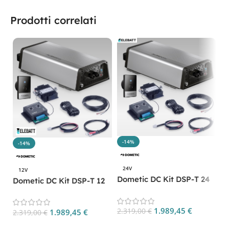
Prodotti correlati
-14%
-14%
24V
12V
Dometic DC Kit DSP-T 24
Dometic DC Kit DSP-T 12
CP. DSPT24
CP. DSPT12
1.989,45
€
2.319,00
€
1.989,45
€
2.319,00
€
Aggiungi Al Carrello
Aggiungi Al Carrello