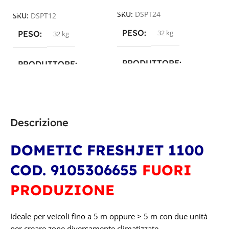
SKU:
DSPT24
SKU:
DSPT12
PESO
32 kg
PESO
32 kg
PRODUTTORE
PRODUTTORE
Dometic
Dometic
TENSIONE IN VOLT
TENSIONE IN VOLT
Descrizione
24V
12V
DOMETIC FRESHJET 1100
COD. 9105306655
FUORI
PRODUZIONE
Ideale per veicoli fino a 5 m oppure > 5 m con due unità
per creare zone diversamente climatizzate.