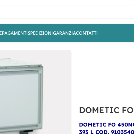
E
PAGAMENTI
SPEDIZIONI
GARANZIA
CONTATTI
DOMETIC FO
DOMETIC FO 450N
393 L
COD. 910354