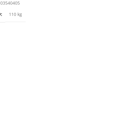
103540405
O
110 kg