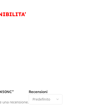
IBILITA’
 450NC”
Recensioni
e una recensione.