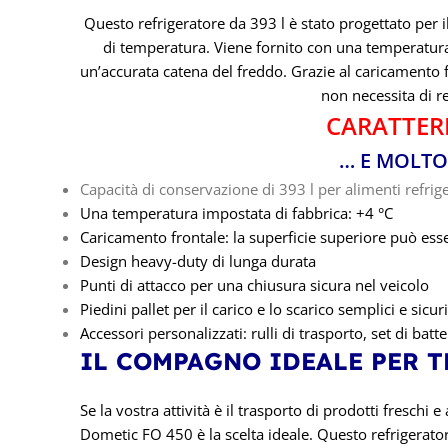
Questo refrigeratore da 393 l è stato progettato per il 
di temperatura. Viene fornito con una temperatura 
un’accurata catena del freddo. Grazie al caricamento f
non necessita di r
CARATT
ER
… E MOLTO
Capacità di conservazione di 393 l per alimenti refrige
Una temperatura impostata di fabbrica: +4 °C
Caricamento frontale: la superficie superiore può es
Design heavy-duty di lunga durata
Punti di attacco per una chiusura sicura nel veicolo
Piedini pallet per il carico e lo scarico semplici e sicu
Accessori personalizzati: rulli di trasporto, set di ba
IL COMPAGNO IDEALE PER T
Se la vostra attività è il trasporto di prodotti freschi e
Dometic FO 450 è la scelta ideale. Questo refrigerator