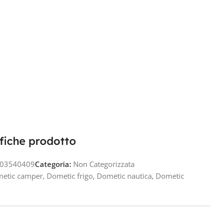
fiche prodotto
03540409
Categoria:
Non Categorizzata
etic camper
,
Dometic frigo
,
Dometic nautica
,
Dometic