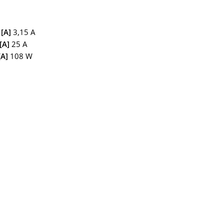
 [A]
3,15 A
[A]
25 A
[A]
108 W