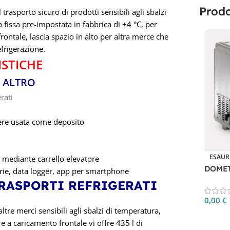
Prodo
trasporto sicuro di prodotti sensibili agli sbalzi
fissa pre-impostata in fabbrica di +4 °C, per
rontale, lascia spazio in alto per altra merce che
efrigerazione.
ISTICHE
 ALTRO
rati
sere usata come deposito
ESAUR
ri mediante carrello elevatore
DOMET
tterie, data logger, app per smartphone
RASPORTI REFRIGERATI
0,00
€
 altre merci sensibili agli sbalzi di temperatura,
Leggi 
e a caricamento frontale vi offre 435 l di