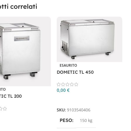
tti correlati
ESAURITO
DOMETIC TL 450
D
ITO
0,00
€
IC TL 200
Leggi Tutto
0
SKU:
9103540406
PESO
150 kg
Tutto
S