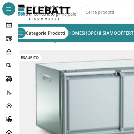
Salta alla navigazione
Salta al contenuto principale
Categorie Prodotti
HOME
SHOP
CHI SIAMO
OFFERT
Home
/
Non Categorizzata
/
DOMETIC FO 450NC
ESAURITO