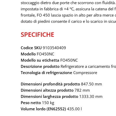
stoccaggio dietro due porte che scorrono con fluidità
impostata in fabbrica di +4 °C, assicura la catena de
frontale, FO 450 lascia spazio in alto per altra merce c
dotato di piedini consente il carico e lo scarico in sic
SPECIFICHE
Codice SKU
9103540409
Modello
FO450NC
Modello su etichetta
FO450NC
Descrizione prodotto
Refrigeratore a caricamento fro
Tecnologia di refrigerazione
Compressore
Dimensioni profondità prodotto
847.50 mm
Dimensioni altezza prodotto
782 mm
Dimensioni larghezza prodotto
1333.30 mm
Peso netto
150 kg
Volume lordo (EN62552)
435.00 l