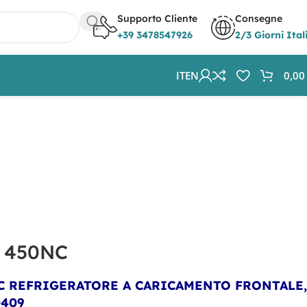
Supporto Cliente
Consegne
+39 3478547926
2/3 Giorni Ital
IT
EN
0,0
 450NC
C REFRIGERATORE A CARICAMENTO FRONTALE,
0409