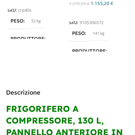
8
1.155,20
€
1.275,00
€
SKU:
crp40s
Aggiungi Al Carrello
S
PESO
52 kg
SKU:
9105306572
PESO
141 kg
PRODUTTORE
PRODUTTORE
Dometic
Dometic
TECNOLOGIA
TECNOLOGIA
COMPRESSORE
Descrizione
COMPRESSORE
FRIGORIFERO A
COMPRESSORE, 130 L,
PANNELLO ANTERIORE IN