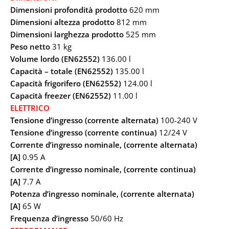
Dimensioni profondità prodotto
620 mm
Dimensioni altezza prodotto
812 mm
Dimensioni larghezza prodotto
525 mm
Peso netto
31 kg
Volume lordo (EN62552)
136.00 l
Capacità – totale (EN62552)
135.00 l
Capacità frigorifero (EN62552)
124.00 l
Capacità freezer (EN62552)
11.00 l
ELETTRICO
Tensione d’ingresso (corrente alternata)
100-240 V
Tensione d’ingresso (corrente continua)
12/24 V
Corrente d’ingresso nominale, (corrente alternata)
[A]
0.95 A
Corrente d’ingresso nominale, (corrente continua)
[A]
7.7 A
Potenza d’ingresso nominale, (corrente alternata)
[A]
65 W
Frequenza d’ingresso
50/60 Hz