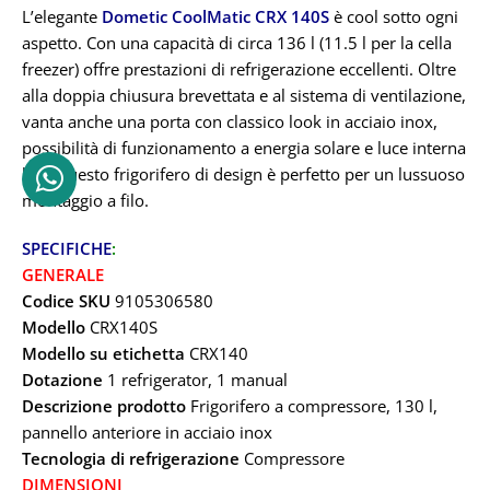
L’elegante
Dometic CoolMatic CRX 140S
è cool sotto ogni
aspetto. Con una capacità di circa 136 l (11.5 l per la cella
freezer) offre prestazioni di refrigerazione eccellenti. Oltre
alla doppia chiusura brevettata e al sistema di ventilazione,
vanta anche una porta con classico look in acciaio inox,
possibilità di funzionamento a energia solare e luce interna
blu. Questo frigorifero di design è perfetto per un lussuoso
montaggio a filo.
SPECIFICHE
:
GENERALE
Codice SKU
9105306580
Modello
CRX140S
Modello su etichetta
CRX140
Dotazione
1 refrigerator, 1 manual
Descrizione prodotto
Frigorifero a compressore, 130 l,
pannello anteriore in acciaio inox
Tecnologia di refrigerazione
Compressore
DIMENSIONI