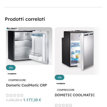
Prodotti correlati
-8%
-9%
COMPRESSORE
Dometic CoolMatic CRP
40S CP. CRP40S
COMPRESSORE
D
DOMETIC COOLMATIC
C
1.177,30
€
CRX 110
1.285,00
€
Aggiungi Al Carrello