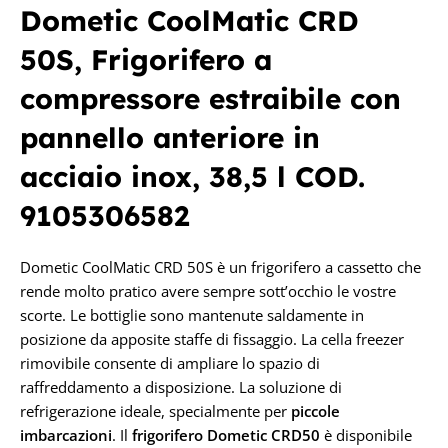
Dometic
Dometic CoolMatic CRD
50S, Frigorifero a
TECNOLOGIA
compressore estraibile con
COMPRESSORE
pannello anteriore in
acciaio inox, 38,5 l COD.
9105306582
Dometic CoolMatic CRD 50S è un frigorifero a cassetto che
rende molto pratico avere sempre sott’occhio le vostre
scorte. Le bottiglie sono mantenute saldamente in
posizione da apposite staffe di fissaggio. La cella freezer
rimovibile consente di ampliare lo spazio di
raffreddamento a disposizione. La soluzione di
refrigerazione ideale, specialmente per
piccole
imbarcazioni
. Il
frigorifero Dometic CRD50
è disponibile