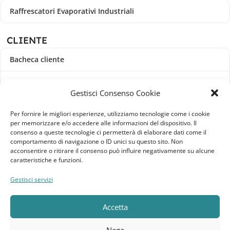
Raffrescatori Evaporativi Industriali
CLIENTE
Bacheca cliente
Ordini
Gestisci Consenso Cookie
Download
Per fornire le migliori esperienze, utilizziamo tecnologie come i cookie
per memorizzare e/o accedere alle informazioni del dispositivo. Il
Indirizzi
consenso a queste tecnologie ci permetterà di elaborare dati come il
comportamento di navigazione o ID unici su questo sito. Non
acconsentire o ritirare il consenso può influire negativamente su alcune
Metodi di pagamento
caratteristiche e funzioni.
Dettagli account
Gestisci servizi
Lista dei desideri
Accetta
Nega