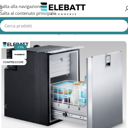
Salta alla navigazione
Salta al contenuto principale
Home
/
Accessori Nautica
/
Frigorifero per Barca
-17%
COMPRESSORE