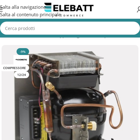
Salta alla navigazione
Salta al contenuto principale
Home
/
Accessori Nautica
/
Gruppi refrigeranti e evaporativi barche
-9%
COMPRESSORE
12/24