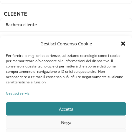
CLIENTE
Bacheca cliente
Ordini
Gestisci Consenso Cookie
Download
Per fornire le migliori esperienze, utilizziamo tecnologie come i cookie
per memorizzare e/o accedere alle informazioni del dispositivo. Il
Indirizzi
consenso a queste tecnologie ci permetterà di elaborare dati come il
comportamento di navigazione o ID unici su questo sito. Non
acconsentire o ritirare il consenso può influire negativamente su alcune
Metodi di pagamento
caratteristiche e funzioni.
Dettagli account
Gestisci servizi
Lista dei desideri
Accetta
Nega
Elebatt.it © 2023
Realizzato da
Kingart.it
.