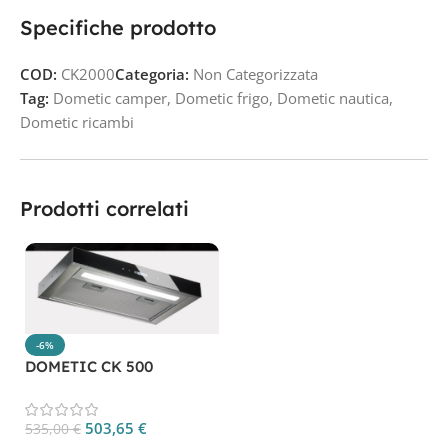
Specifiche prodotto
COD:
CK2000
Categoria:
Non Categorizzata
Tag:
Dometic camper
,
Dometic frigo
,
Dometic nautica
,
Dometic ricambi
Prodotti correlati
-6%
DOMETIC CK 500
503,65
€
535,00
€