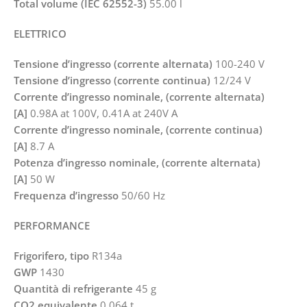
Total volume (IEC 62552-3)
55.00 l
ELETTRICO
Tensione d’ingresso (corrente alternata)
100-240 V
Tensione d’ingresso (corrente continua)
12/24 V
Corrente d’ingresso nominale, (corrente alternata)
[A]
0.98A at 100V, 0.41A at 240V A
Corrente d’ingresso nominale, (corrente continua)
[A]
8.7 A
Potenza d’ingresso nominale, (corrente alternata)
[A]
50 W
Frequenza d’ingresso
50/60 Hz
PERFORMANCE
Frigorifero, tipo
R134a
GWP
1430
Quantità di refrigerante
45 g
CO2 equivalente
0.064 t