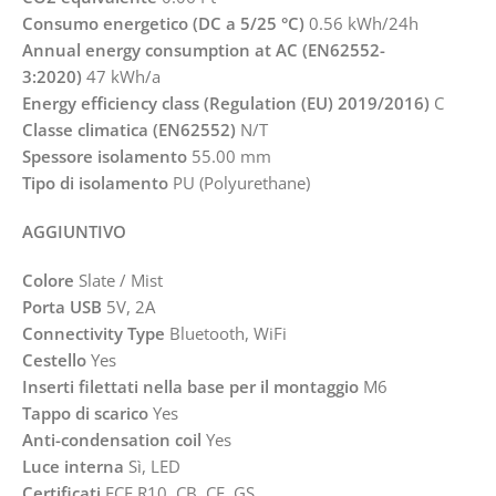
Consumo energetico (DC a 5/25 °C)
0.56 kWh/24h
Annual energy consumption at AC (EN62552-
3:2020)
47 kWh/a
Energy efficiency class (Regulation (EU) 2019/2016)
C
Classe climatica (EN62552)
N/T
Spessore isolamento
55.00 mm
Tipo di isolamento
PU (Polyurethane)
AGGIUNTIVO
Colore
Slate / Mist
Porta USB
5V, 2A
Connectivity Type
Bluetooth, WiFi
Cestello
Yes
Inserti filettati nella base per il montaggio
M6
Tappo di scarico
Yes
Anti-condensation coil
Yes
Luce interna
Sì, LED
Certificati
ECE R10, CB, CE, GS