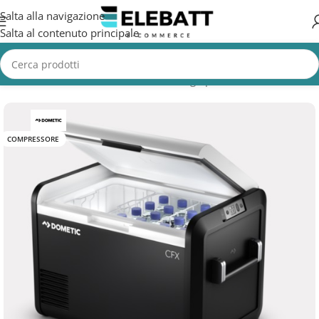
Salta alla navigazione
Salta al contenuto principale
Home
/
CAMION
/
Accessori Camion
/
Frigo portatili camion
COMPRESSORE