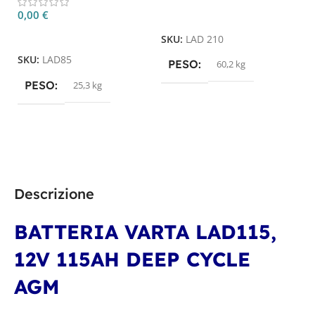
0
0,00
€
Leggi Tutto
Leggi Tutto
SKU:
LAD 210
S
SKU:
LAD85
PESO
60,2 kg
PESO
25,3 kg
Descrizione
BATTERIA VARTA LAD115,
12V 115AH DEEP CYCLE
AGM