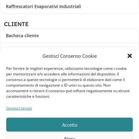
Raffrescatori Evaporativi Industriali
CLIENTE
Bacheca cliente
Ordini
Gestisci Consenso Cookie
Download
Per fornire le migliori esperienze, utilizziamo tecnologie come i cookie
per memorizzare e/o accedere alle informazioni del dispositivo. Il
Indirizzi
consenso a queste tecnologie ci permetterà di elaborare dati come il
comportamento di navigazione o ID unici su questo sito. Non
acconsentire o ritirare il consenso può influire negativamente su alcune
Metodi di pagamento
caratteristiche e funzioni.
Dettagli account
Gestisci servizi
Lista dei desideri
Accetta
Nega