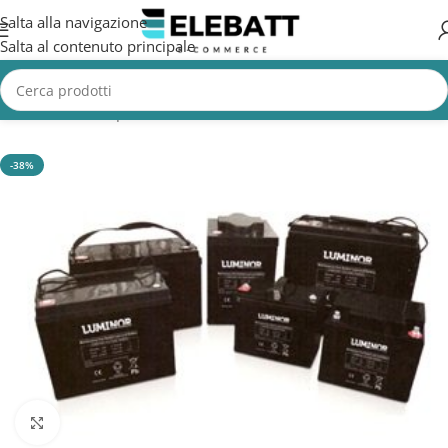
Salta alla navigazione
Salta al contenuto principale
Home
/
Batterie per Nautica
/
Batterie Servizi Nautica
-38%
Clicca per ingrandire