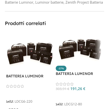
Batterie Luminor
,
Luminor batterie
,
Zenith Project Batteria
Prodotti correlati
-37%
BATTERIA LUMINOR
BATTERIA LUMINOR
LDCG12-80 GEL
LDCG6-220
191,26
€
303,91
€
Leggi Tutto
Aggiungi Al Carrello
SKU:
LDCG6-220
SKU:
LDCG12-80