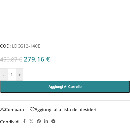
COD:
LDCG12-140E
279,16
€
450,87
€
-
+
Aggiungi Al Carrello
Compara
Aggiungi alla lista dei desideri
Condividi: