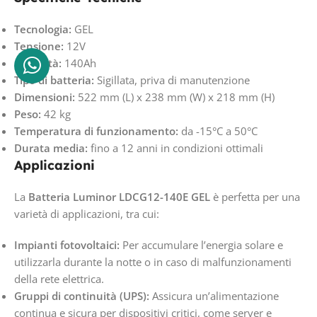
Tecnologia:
GEL
Tensione:
12V
Capacità:
140Ah
Tipo di batteria:
Sigillata, priva di manutenzione
Dimensioni:
522 mm (L) x 238 mm (W) x 218 mm (H)
Peso:
42 kg
Temperatura di funzionamento:
da -15°C a 50°C
Durata media:
fino a 12 anni in condizioni ottimali
Applicazioni
La
Batteria Luminor LDCG12-140E GEL
è perfetta per una
varietà di applicazioni, tra cui:
Impianti fotovoltaici:
Per accumulare l’energia solare e
utilizzarla durante la notte o in caso di malfunzionamenti
della rete elettrica.
Gruppi di continuità (UPS):
Assicura un’alimentazione
continua e sicura per dispositivi critici, come server e