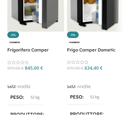
-9%
-6%
Frigo Camper Dometic
Frigorifero Camper
NRX 35E 32L a
Dometic NRX 35C 32 Litri
Compressore
a Compressore
634,40
€
845,00
€
699,00
€
899,00
€
Aggiungi Al Carrello
Aggiungi Al Carrello
SKU:
nrx35e
SKU:
nrx35c
PESO
PESO
52 kg
52 kg
PRODUTTORE
PRODUTTORE
Dometic
Dometic