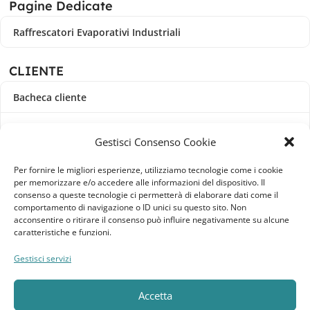
Pagine Dedicate
Raffrescatori Evaporativi Industriali
CLIENTE
Bacheca cliente
Ordini
Gestisci Consenso Cookie
Download
Per fornire le migliori esperienze, utilizziamo tecnologie come i cookie
per memorizzare e/o accedere alle informazioni del dispositivo. Il
Indirizzi
consenso a queste tecnologie ci permetterà di elaborare dati come il
comportamento di navigazione o ID unici su questo sito. Non
acconsentire o ritirare il consenso può influire negativamente su alcune
Metodi di pagamento
caratteristiche e funzioni.
Dettagli account
Gestisci servizi
Lista dei desideri
Accetta