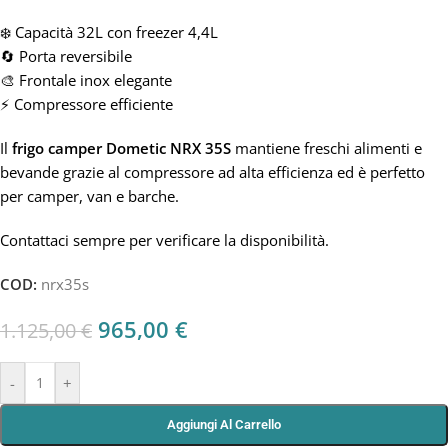
❄️ Capacità 32L con freezer 4,4L
🔄 Porta reversibile
🎨 Frontale inox elegante
⚡ Compressore efficiente
Il
frigo camper Dometic NRX 35S
mantiene freschi alimenti e
bevande grazie al compressore ad alta efficienza ed è perfetto
per camper, van e barche.
Contattaci sempre per verificare la disponibilità.
COD:
nrx35s
965,00
€
1.125,00
€
-
+
Aggiungi Al Carrello