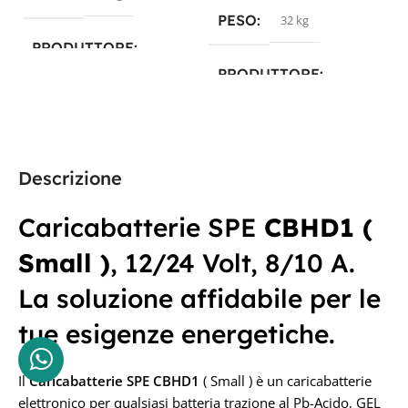
PESO
32 kg
PRODUTTORE
PRODUTTORE
S.P.E. Elettronica Industriale
S.P.E. Elettronica Industriale
TECNOLOGIA
TECNOLOGIA
Descrizione
Wet, Agm, Aes, Gel e Litio
Pb-Acido, GEL e AGM
Caricabatterie SPE
CBHD1 (
CAPACITÀ IN AH
Small )
, 12/24 Volt, 8/10 A.
CAPACITÀ IN AH
30/15 Ah
La soluzione affidabile per le
2.5/5Ah
tue esigenze energetiche.
TENSIONE IN VOLT
TENSIONE IN VOLT
Il
Caricabatterie SPE CBHD1
( Small ) è un caricabatterie
24/48 Volt
elettronico per qualsiasi batteria trazione al Pb-Acido, GEL