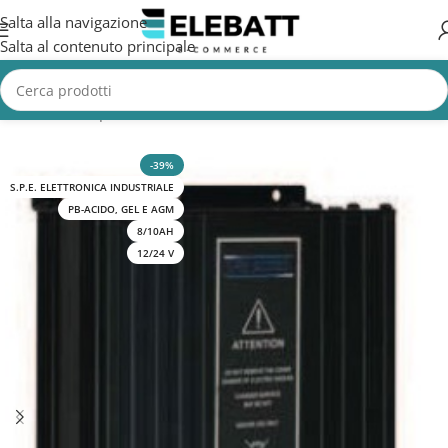
Salta alla navigazione
Salta al contenuto principale
Home
/
Batterie per Nautica
/
Batterie Nautica
/
Caricabatterie Barca
-39%
S.P.E. ELETTRONICA INDUSTRIALE
PB-ACIDO, GEL E AGM
8/10AH
12/24 V