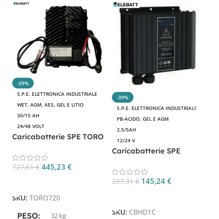
-39%
S.P.E. ELETTRONICA INDUSTRIALE
-39%
WET, AGM, AES, GEL E LITIO
S.P.E. ELETTRONICA INDUSTRIALE
30/15 AH
PB-ACIDO, GEL E AGM
24/48 VOLT
2.5/5AH
Caricabatterie SPE TORO
12/24 V
720 CP TORO720
Caricabatterie SPE
CBHD1C CP CBHD1C
445,23
€
727,51
€
145,24
€
237,31
€
Aggiungi Al Carrello
Aggiungi Al Carrello
SKU:
TORO720
SKU:
CBHD1C
PESO
32 kg